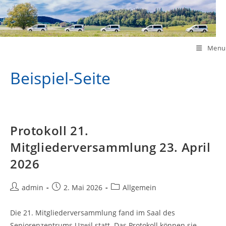
Skip
to
content
Menu
Beispiel-Seite
Protokoll 21.
Mitgliederversammlung 23. April
2026
Post
Post
Post
admin
2. Mai 2026
Allgemein
author:
published:
category:
Die 21. Mitgliederversammlung fand im Saal des
Seniorenzentrums Uzwil statt. Das Protokoll können sie