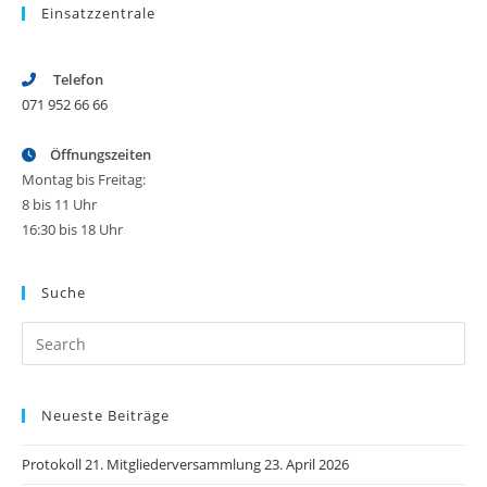
Einsatzzentrale
Telefon
071 952 66 66
Öffnungszeiten
Montag bis Freitag:
8 bis 11 Uhr
16:30 bis 18 Uhr
Suche
Pr
Es
to
Neueste Beiträge
clo
th
Protokoll 21. Mitgliederversammlung 23. April 2026
se