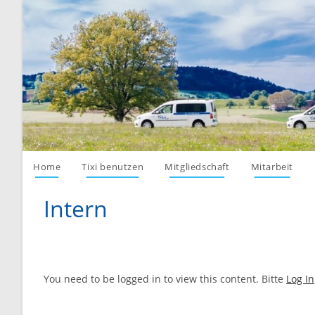
Skip
to
content
Home
Tixi benutzen
Mitgliedschaft
Mitarbeit
Intern
You need to be logged in to view this content. Bitte
Log In