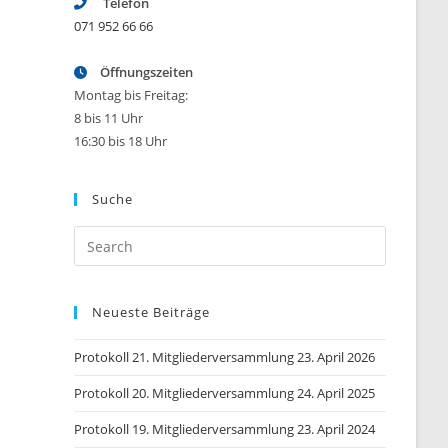
Telefon
071 952 66 66
Öffnungszeiten
Montag bis Freitag:
8 bis 11 Uhr
16:30 bis 18 Uhr
Suche
Press
Escape
to
Neueste Beiträge
close
the
Protokoll 21. Mitgliederversammlung 23. April 2026
search
panel.
Protokoll 20. Mitgliederversammlung 24. April 2025
Protokoll 19. Mitgliederversammlung 23. April 2024