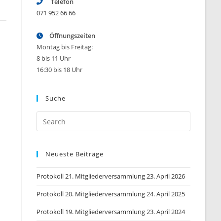
Telefon
071 952 66 66
Öffnungszeiten
Montag bis Freitag:
8 bis 11 Uhr
16:30 bis 18 Uhr
Suche
Press
Escape
to
Neueste Beiträge
close
the
Protokoll 21. Mitgliederversammlung 23. April 2026
search
panel.
Protokoll 20. Mitgliederversammlung 24. April 2025
Protokoll 19. Mitgliederversammlung 23. April 2024